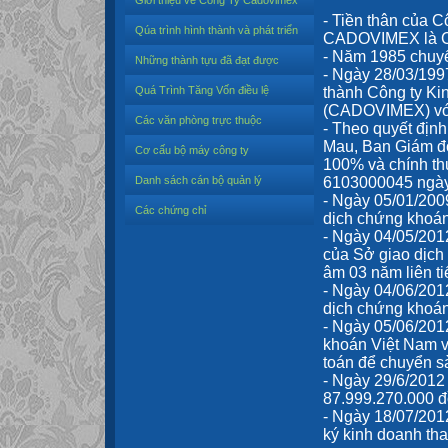
Giới thiệu về Công Ty Cadovimex
- Tiền thân của 
Qúa trình hình thành và phát triển
CADOVIMEX là Cô
- Năm 1985 chuyể
Những thành tựu đã đạt được
- Ngày 28/03/199
Quá Trình Tăng Vốn điều lệ
thành Công ty K
(CADOVIMEX) với 
Các văn phòng trực thuộc
- Theo quyết đị
Mau, Ban Giám đ
Cơ cấu bộ máy công ty
100% và chính th
Danh sách cán bộ quản lý
6103000045 ngày
- Ngày 05/01/200
Các chứng chỉ
dịch chứng khoá
- Ngày 04/05/201
của Sở giao dịch
âm 03 năm liên ti
- Ngày 04/06/201
dịch chứng khoá
- Ngày 05/06/201
khoán Việt Nam về
toán để chuyển s
- Ngày 29/6/2012 Cô
87.999.270.000 
- Ngày 18/07/201
ký kinh doanh thay 